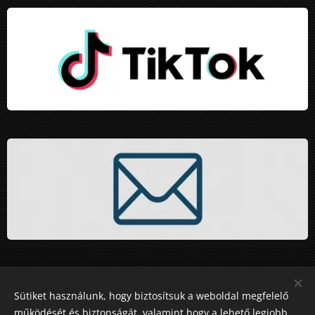
Sütiket használunk, hogy biztosítsuk a weboldal megfelelő
működését és biztonságát, valamint hogy a lehető legjobb