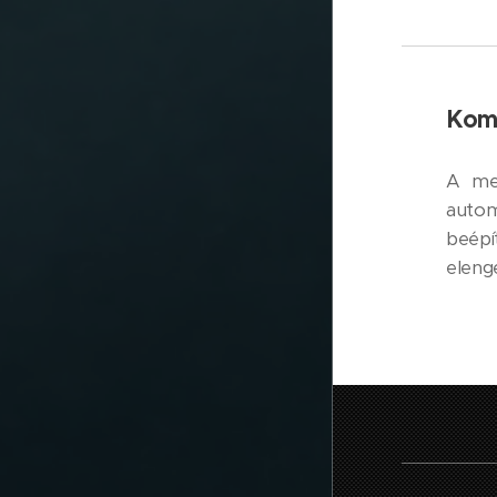
Komf
A med
autom
beép
eleng