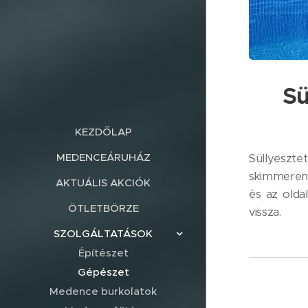
Sü
KEZDŐLAP
MEDENCEÁRUHÁZ
Süllyesz
skimmeren 
AKTUÁLIS AKCIÓK
és az olda
ÖTLETBÖRZE
vissza.
SZOLGÁLTATÁSOK
Építészet
Gépészet
Medence burkolatok