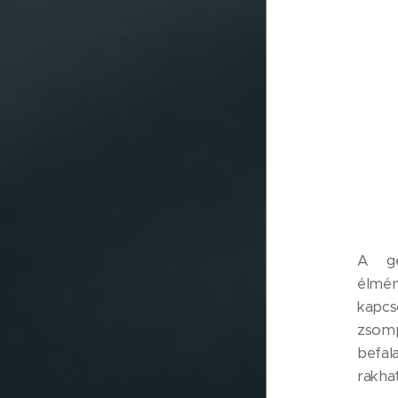
A gé
élmé
kapc
zsom
befal
rakha