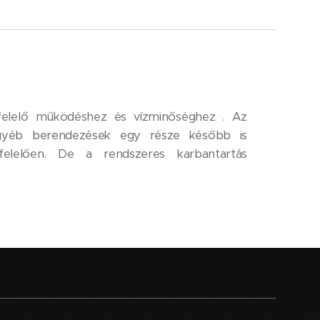
felelő működéshez és vízminőséghez . Az
 egyéb berendezések egy része később is
elelően. De a rendszeres karbantartás