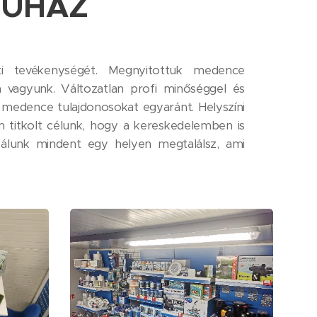
RUHÁZ
ti tevékenységét. Megnyitottuk medence
n vagyunk. Változatlan profi minőséggel és
 medence tulajdonosokat egyaránt. Helyszíni
m titkolt célunk, hogy a kereskedelemben is
 Nálunk mindent egy helyen megtalálsz, ami