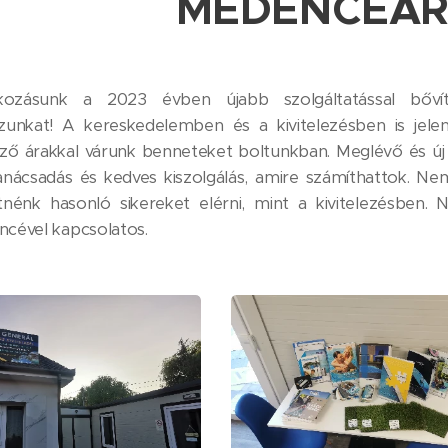
MEDENCEÁ
lkozásunk a 2023 évben újabb szolgáltatással bőví
zunkat! A kereskedelemben és a kivitelezésben is jele
ző árakkal várunk benneteket boltunkban. Meglévő és új
anácsadás és kedves kiszolgálás, amire számíthattok. Ne
tnénk hasonló sikereket elérni, mint a kivitelezésben.
cével kapcsolatos.