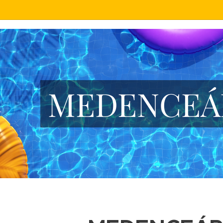
egészítők, karbantartás, beltéri medence, kültéri medence, kerti mede
MEDENCEÁ