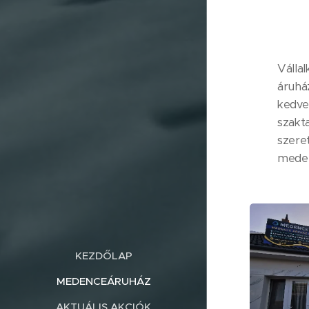
Válla
áruhá
kedve
szakt
szere
meden
KEZDŐLAP
MEDENCEÁRUHÁZ
AKTUÁLIS AKCIÓK