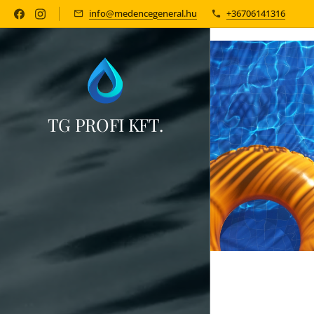
medence építés, medence, kerti medence, medence tisztitás, medence ki
info@medencegeneral.hu
+36706141316
TG PROFI KFT.