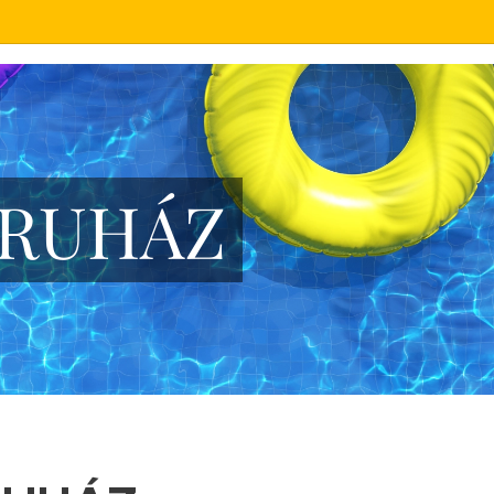
nce, medence fedés, medence gépészet
RUHÁZ