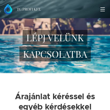
TG PROFI KFT.
LÉPJ VELÜNK
KAPCSOLATBA
Árajánlat kéréssel és
egyéb kérdésekkel