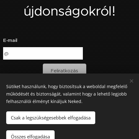
újdonságokról!
E-mail
Feliratkozás
Sütiket használunk, hogy biztosítsuk a weboldal megfelelő
működését és biztonságát, valamint hogy a lehető legjobb
felhasználói élményt kínáljuk Neked.
info@medencegeneral.hu
Általános Szerződési Feltételek
Csak a legszükségesebbek elfogadása
Adatvédelmi irányelvek
Cookie információk
Összes elfogadása