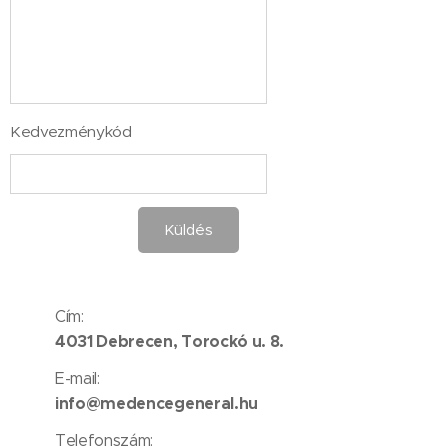
Kedvezménykód
Küldés
Cím:
4031 Debrecen, Torockó u. 8.
E-mail:
info@medencegeneral.hu
Telefonszám: